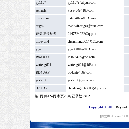
yy1107
yy1107@aliyun.com
aemasia
kyse404@163.com
turnetremo
uktv6407@163.com
huges
markwinhuges@sina.com
夏天还是秋天
2447724022@qq.com
5iBeyond
changming501@163.com
yyy
yyy06001@163.com
syw000001
19678425@qq.com
wufeng621
wufeng621@163.com
BD4UAF
bd4uaf@163.com
ydr5168
ydr5168@sina.com
cl2363503
chenliang2363503@qq.com
第1页 共124页 本页20条 记录数 2462
©
Copyright
2013
Beyon
数据库:Access20