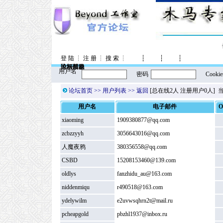
登 陆
┆
注 册
┆
搜 索
┆
┆
┆
┆
控制面板
论坛信息
风格转换
论坛帮助
用户名
密码
Cookie
论坛首页
>> 用户列表 >>
返回
[总在线2人 注册用户0人] 
用户名
电子邮件
O
xiaoming
1909380877@qq.com
zcbzzyyh
3056643016@qq.com
人魔夜鸦
380356558@qq.com
CSBD
15208153460@139.com
oldlys
fanzhidu_au@163.com
niddenmiqu
r490518@163.com
ydelywilm
e2uvwsqhrn2t@mail.ru
pcheapgold
pbzhl1937@inbox.ru