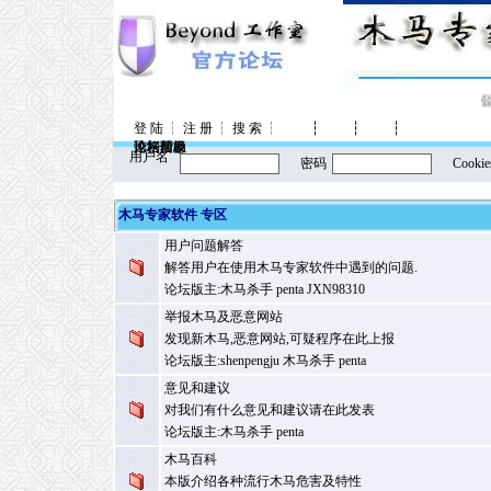
公
登 陆
┆
注 册
┆
搜 索
┆
┆
┆
┆
控制面板
论坛信息
风格转换
论坛帮助
用户名
密码
Cookie
木马专家软件 专区
用户问题解答
解答用户在使用木马专家软件中遇到的问题.
论坛版主:
木马杀手
penta
JXN98310
举报木马及恶意网站
发现新木马,恶意网站,可疑程序在此上报
论坛版主:
shenpengju
木马杀手
penta
意见和建议
对我们有什么意见和建议请在此发表
论坛版主:
木马杀手
penta
木马百科
本版介绍各种流行木马危害及特性