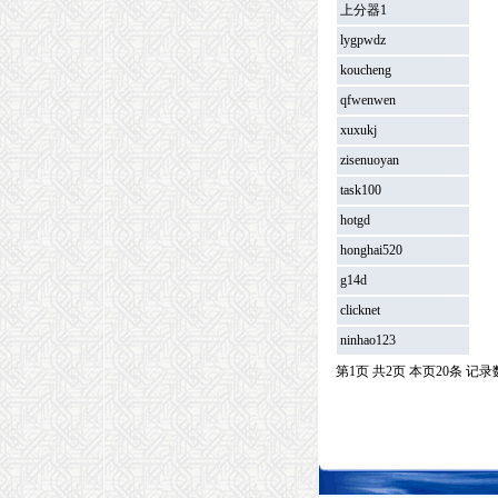
上分器1
lygpwdz
koucheng
qfwenwen
xuxukj
zisenuoyan
task100
hotgd
honghai520
g14d
clicknet
ninhao123
第1页 共2页 本页20条 记录数