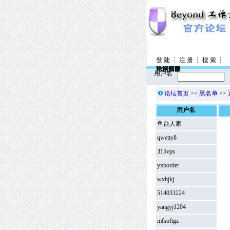
登 陆
┆
注 册
┆
搜 索
┆
控制面板
论坛信息
风格转换
论坛帮助
用户名
论坛首页
>> 黑名单 >>
用户名
鱼台人家
qwetty8
315vps
yxborder
wxbjkj
514033224
yangyj1204
mfsoftgz