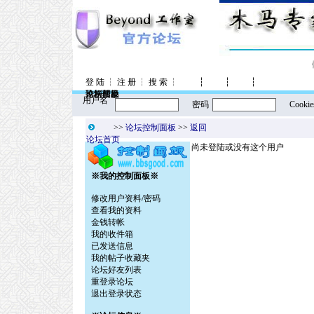
登 陆
┆
注 册
┆
搜 索
┆
┆
┆
┆
控制面板
论坛信息
风格转换
论坛帮助
用户名
密码
Cookie
>>
论坛控制面板
>>
返回
论坛首页
尚未登陆或没有这个用户
※我的控制面板※
修改用户资料/密码
查看我的资料
金钱转帐
我的收件箱
已发送信息
我的帖子收藏夹
论坛好友列表
重登录论坛
退出登录状态