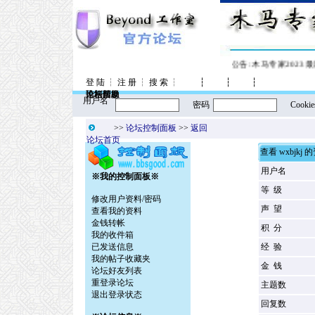
公告:
木马专家2023 
登 陆
┆
注 册
┆
搜 索
┆
┆
┆
┆
控制面板
论坛信息
风格转换
论坛帮助
用户名
密码
Cookie
>>
论坛控制面板
>>
返回
论坛首页
查看 wxbjkj 
用户名
※我的控制面板※
等 级
修改用户资料/密码
声 望
查看我的资料
金钱转帐
积 分
我的收件箱
已发送信息
经 验
我的帖子收藏夹
金 钱
论坛好友列表
重登录论坛
主题数
退出登录状态
回复数