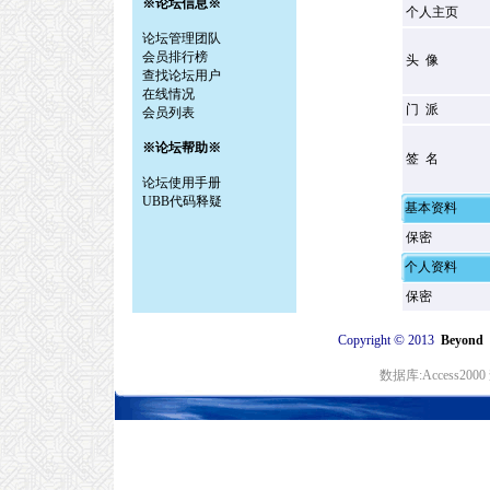
※论坛信息※
个人主页
论坛管理团队
会员排行榜
头 像
查找论坛用户
在线情况
门 派
会员列表
※论坛帮助※
签 名
论坛使用手册
UBB代码释疑
基本资料
保密
个人资料
保密
©
Copyright
2013
Beyon
数据库:Access20