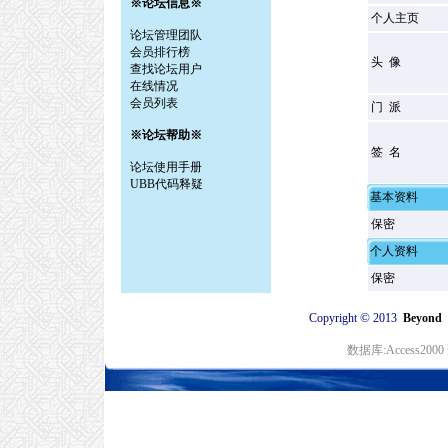
※论坛信息※
个人主页
论坛管理团队
会员排行榜
头 像
查找论坛用户
在线情况
会员列表
门 派
※论坛帮助※
签 名
论坛使用手册
UBB代码释疑
基本资料
保密
个人资料
保密
©
Copyright
2013
Beyon
数据库:Access20