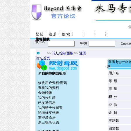
公
登 陆
┆
注 册
┆
搜 索
┆
┆
┆
┆
控制面板
论坛信息
风格转换
论坛帮助
用户名
密码
Cookie
>>
论坛控制面板
>>
返回
论坛首页
查看 lygpwdz
料
用户名
※我的控制面板※
等 级
修改用户资料/密码
查看我的资料
声 望
金钱转帐
积 分
我的收件箱
已发送信息
经 验
我的帖子收藏夹
论坛好友列表
金 钱
重登录论坛
主题数
退出登录状态
回复数