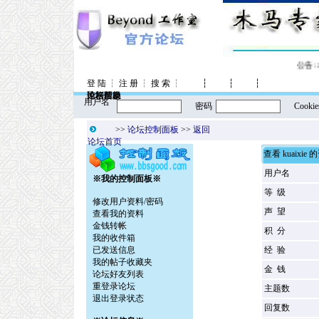
公告:
登 陆
┆
注 册
┆
搜 索
┆
┆
┆
┆
控制面板
论坛信息
风格转换
论坛帮助
用户名
密码
Cookie
>>
论坛控制面板
>>
返回
论坛首页
查看 kuaixie 
用户名
※我的控制面板※
等 级
修改用户资料/密码
声 望
查看我的资料
金钱转帐
积 分
我的收件箱
已发送信息
经 验
我的帖子收藏夹
金 钱
论坛好友列表
重登录论坛
主题数
退出登录状态
回复数