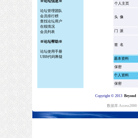
※论坛信息※
个人主页
论坛管理团队
会员排行榜
头 像
查找论坛用户
在线情况
门 派
会员列表
※论坛帮助※
签 名
论坛使用手册
UBB代码释疑
基本资料
保密
个人资料
保密
©
Copyright
2013
Beyon
数据库:Access20